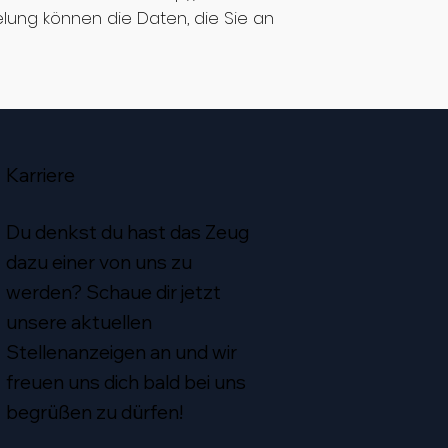
elung können die Daten, die Sie an
Karriere
Du denkst du hast das Zeug
dazu einer von uns zu
werden? Schaue dir jetzt
unsere aktuellen
Stellenanzeigen an und wir
freuen uns dich bald bei uns
begrüßen zu dürfen!