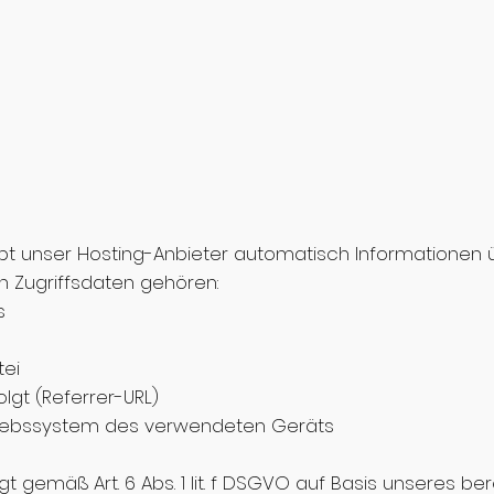
 unser Hosting-Anbieter automatisch Informationen ü
n Zugriffsdaten gehören:
s
ei
olgt (Referrer-URL)
riebssystem des verwendeten Geräts
t gemäß Art. 6 Abs. 1 lit. f DSGVO auf Basis unseres be