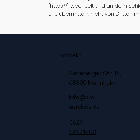
"https://" wechselt und an dem Schl
uns übermitteln, nicht von Dritten 
Kontakt
Radeberger Str. 16,
68309 Mannheim
info@aro-
services.de
0621
12471900