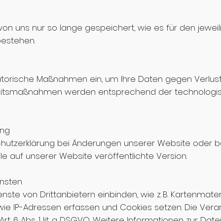
uns nur so lange gespeichert, wie es für den jeweili
bestehen.
atorische Maßnahmen ein, um Ihre Daten gegen Verlust
rheitsmaßnahmen werden entsprechend der technologis
ung
chutzerklärung bei Änderungen unserer Website oder b
uelle auf unserer Website veröffentlichte Version.
ensten
nste von Drittanbietern einbinden, wie z. B. Kartenmate
 IP-Adressen erfassen und Cookies setzen. Die Verarb
rt. 6 Abs. 1 lit. a DSGVO. Weitere Informationen zur Da