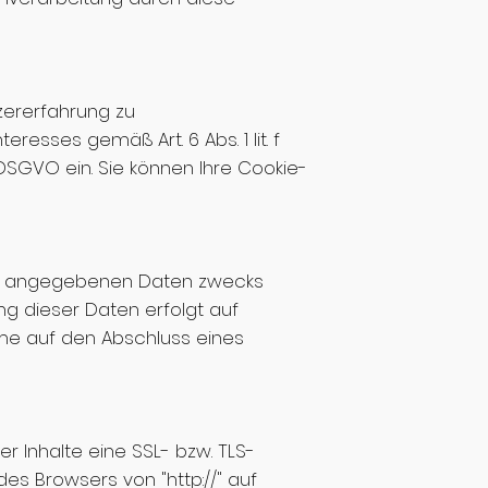
zererfahrung zu
sses gemäß Art. 6 Abs. 1 lit. f
a DSGVO ein. Sie können Ihre Cookie-
nen angegebenen Daten zwecks
ng dieser Daten erfolgt auf
ahme auf den Abschluss eines
 Inhalte eine SSL- bzw. TLS-
es Browsers von "http://" auf