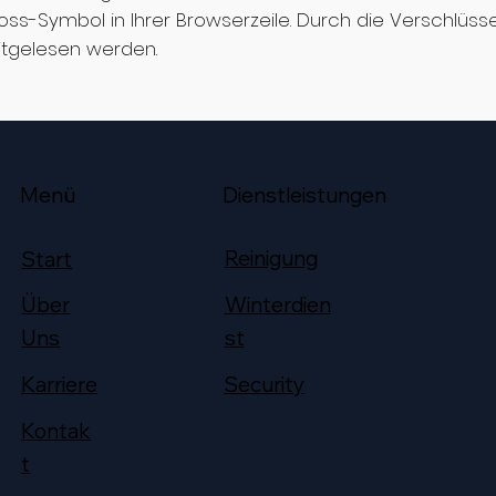
oss-Symbol in Ihrer Browserzeile. Durch die Verschlüss
mitgelesen werden.
Menü
Dienstleistungen
Reinigung
Start
Winterdien
Über
st
Uns
Security
Karriere
Kontak
t