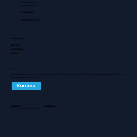
Radeberger Str. 16,
68309 Mannheim
0621 12471900
info@aro-services.de
Dienstleistungen
Reinigung
Winterdienst
Security
Karriere
Du denkst du hast das Zeug dazu einer von uns zu werden? Schaue dir jetzt unsere aktuellen Stellenanzeigen an und wir freuen uns dich
bald bei uns begrüßen zu dürfen!
Karriere
Impressum
Datenschutz
© 2025 by A.R.O. Services GmbH