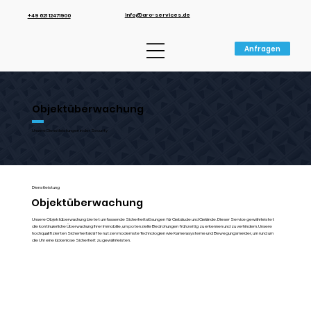
info@aro-services.de
+49 621 12471900
Anfragen
Objektüberwachung
Unsere Dienstleistungen in der Security
Dienstleistung
Objektüberwachung
Unsere Objektüberwachung bietet umfassende Sicherheitslösungen für Gebäude und Gelände. Dieser Service gewährleistet
die kontinuierliche Überwachung Ihrer Immobilie, um potenzielle Bedrohungen frühzeitig zu erkennen und zu verhindern. Unsere
hochqualifizierten Sicherheitskräfte nutzen modernste Technologien wie Kamerasysteme und Bewegungsmelder, um rund um
die Uhr eine lückenlose Sicherheit zu gewährleisten.