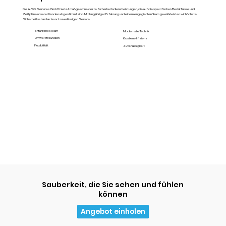
Die A.R.O. Services GmbH bietet maßgeschneiderte Sicherheitsdienstleistungen, die auf die spezifischen Bedürfnisse und
Zeitpläne unserer Kunden abgestimmt sind. Mit langjähriger Erfahrung und einem engagierten Team gewährleisten wir höchste
Sicherheitsstandards und zuverlässigen Service.
Erfahrenes Team
Modernste Technik
Umweltfreundlich
Kosteneffizienz
Flexibilität
Zuverlässigkeit
Sauberkeit, die Sie sehen und fühlen
können
Angebot einholen